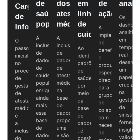
de
dos
em
de
analít
Carga
saúde
atestados
linhas
ação
de
Os
populacional
médicos
de
dashboa
informações
A
analítico
cuidado
implementação
A
A
em
O
de
inclusão
inclusão
tempo
passo
Ao
benefícios
de
de
real
inicial
identificar
e
dados
dados
desemp
no
padrões
produtos
de
de
um
processo
de
específicos
saúde
atestados
papel
de
saúde
direcionados
populacional
médicos
crucial
gestão
por
para
enriquece
na
na
de
meio
grupos
ainda
base
gestão
atestados
da
de
mais
de
da
médicos
base
colaboradores
essa
dados
sinistral
é
de
com
base
proporciona
fornece
a
dados
necessidades
de
uma
insights
inclusão
, é
de
dados.
visão
valiosos
do
possível
saúde