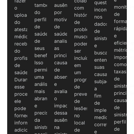
fazer
colaboradores
questionar
também
ausência
monitora
o
com
inconsistências
do
por
de
upload
histórico
nos
perfil
motivo
forma
do
de
dados
de
de
rápida
atestado
problemas
de
saúde
saúde,
e
médico
musculoesqueléticos
sinistralidade
de
analisar
eficiente
recebido
podem
e
seus
as
métricas
do
ser
buscar
beneficiários.
principais
importan
profissional
incluídos
entender
Isso
causas
como
de
em
suas
permite
de
taxas
saúde.
um
causas
uma
absenteísmo
de
Durante
programa
subjacentes,
análise
e
sinistral
esse
de
a
mais
avaliar
principai
processo,
prevenção
fim
abrangente
o
causas
ele
de
de
e
impacto
de
pode
lesões
implementar
precisa
dessas
sinistros
fornecer
no
medidas
da
ausências
perfil
informações
local
corretivas
sinistralidade,
na
de
adicionais
de
e