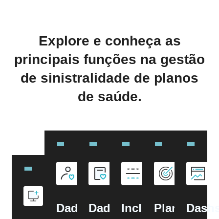
Explore e conheça as
principais funções na gestão
de sinistralidade de planos
de saúde.
Dados
Dados
Inclusão
Plano
Dash