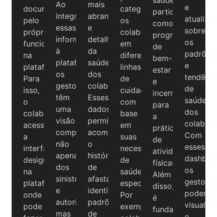
Ao
mais
e
documento
categorizar
particulares,
integrar
abrangente
atualiza
pelo
os
como
essas
e
sobre
próprio
colaboradores
programas
informações
detalhada
os
funcionário
em
de
à
da
padrões
na
diferentes
bem-
plataforma,
saúde
e
plataforma.
linhas
estar
os
dos
tendênci
Para
de
e
gestores
colaboradores.
de
isso,
cuidado
incentivos
têm
Esses
saúde
o
com
para
uma
dados
dos
colaborador
base
a
visão
permitem
colabora
acessa
em
prática
completa
acompanhar
Com
a
suas
de
não
o
esses
interface
necessidades
atividades
apenas
histórico
dashboa
designada
de
físicas.
dos
de
os
na
saúde
Além
sinistros
afastamentos,
gestores
plataforma,
específicas.
disso,
e
identificar
podem
onde
Por
é
autorizações,
padrões
visualiza
pode
exemplo,
fundamental
mas
de
e