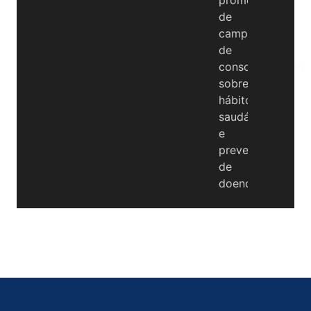
de
campanhas
de
conscientização
sobre
hábitos
saudáveis
e
prevenção
de
doenças.