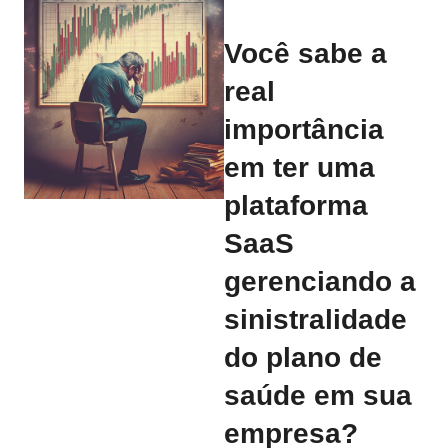
Você sabe a
real
importância
em ter uma
plataforma
SaaS
gerenciando a
sinistralidade
do plano de
saúde em sua
empresa?