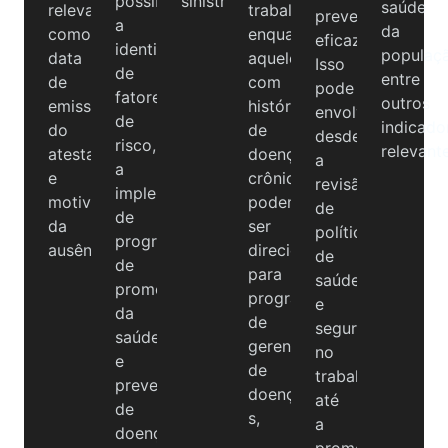
possibilitando
sinistralidade.
saúde
relevantes,
trabalho,
preventivas
a
da
como
enquanto
eficazes.
identificação
populaç
data
aqueles
Isso
de
entre
de
com
pode
fatores
outros
emissão
histórico
envolver
de
indicado
do
de
desde
risco,
relevant
atestado
doenças
a
a
e
crônicas
revisão
implementação
motivo
podem
de
de
da
ser
políticas
programas
ausência.
direcionados
de
de
para
saúde
promoção
programas
e
da
de
segurança
saúde
gerenciamento
no
e
de
trabalho
prevenção
doenças.
até
de
s,
a
doenças
promoção