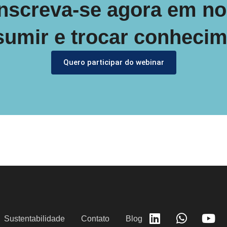
inscreva-se agora em no
umir e trocar conheci
Quero participar do webinar
Sustentabilidade
Contato
Blog