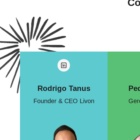
Co
Rodrigo Tanus
Pe
Founder & CEO Livon
Ger