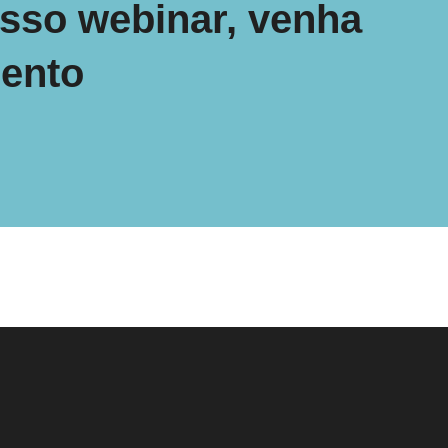
sso webinar, venha
mento